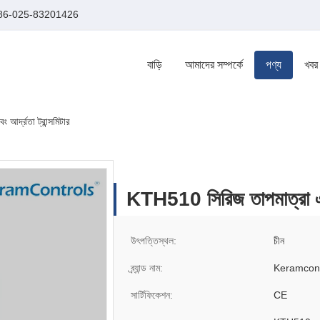
86-025-83201426
বাড়ি
আমাদের সম্পর্কে
পণ্য
খবর
র্দ্রতা ট্রান্সমিটার
KTH510 সিরিজ তাপমাত্রা এবং 
উৎপত্তিস্থল:
চীন
ব্র্যান্ড নাম:
Keramcont
সার্টিফিকেশন:
CE