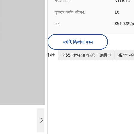
মডেল নম্বর:
KTH510
ন্যূনতম অর্ডার পরিমাণ:
10
দাম:
$51-$69/p
এখনই জিজ্ঞাসা করুন
ট্যাগ:
IP65 তাপমাত্রা আর্দ্রতা ট্রান্সমিটার
পরিমাপ কর্মক