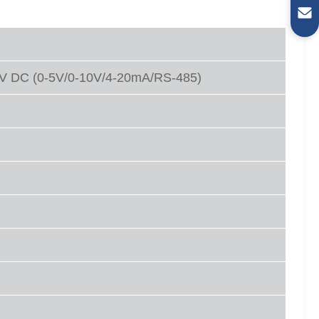
া V DC (0-5V/0-10V/4-20mA/RS-485)