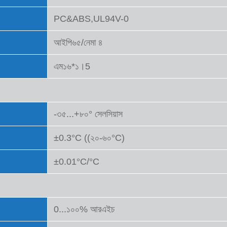
PC&ABS,UL94V-0
আইপি৬৫/নেমা ৪
এম১৬*১।5
-৩৫...+৮০° সেলসিয়াস
±0.3°C ((২০-৬০°C)
±0.01°C/°C
0...১০০% আরএইচ