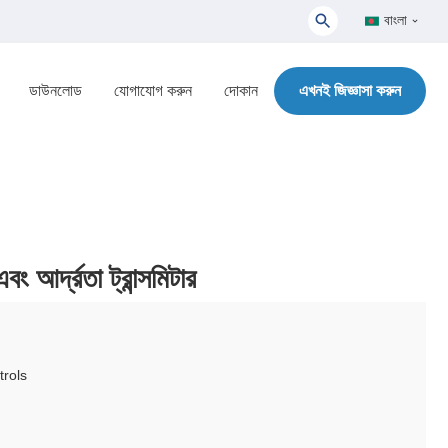
বাংলা
ডাউনলোড
যোগাযোগ করুন
দোকান
এখনই জিজ্ঞাসা করুন
আর্দ্রতা ট্রান্সমিটার
rols