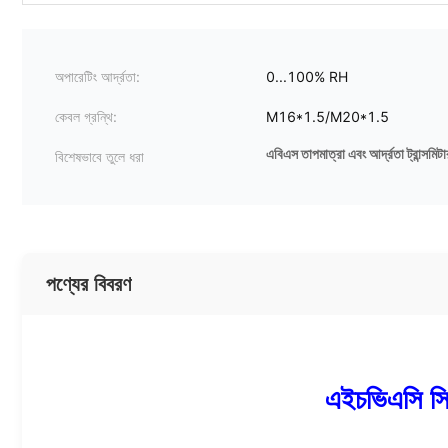
অপারেটিং আর্দ্রতা:
0...100% RH
কেবল গ্রন্থি:
M16*1.5/M20*1.5
এবিএস তাপমাত্রা এবং আর্দ্রতা ট্রান্সমিটা
বিশেষভাবে তুলে ধরা
পণ্যের বিবরণ
এইচভিএসি সিস্