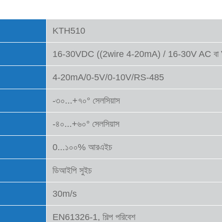
KTH510
16-30VDC ((2wire 4-20mA) / 16-30V AC ব
4-20mA/0-5V/0-10V/RS-485
-৩০...+৭০° সেলসিয়াস
-৪০...+৬০° সেলসিয়াস
0...১০০% আরএইচ
ডিআইপি সুইচ
30m/s
EN61326-1, শিল্প পরিবেশ