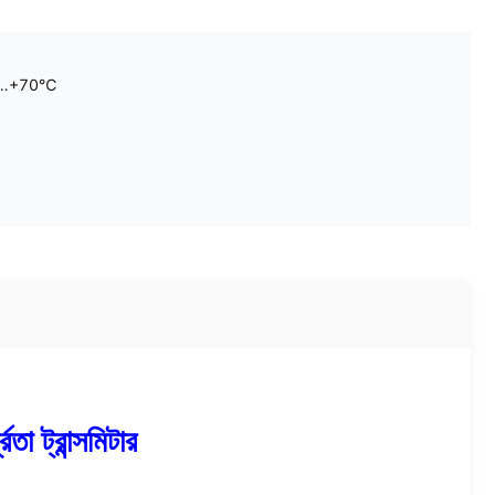
0…+70℃
া ট্রান্সমিটার