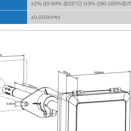
±2% ((0-90% @25°C) /±3% ((90-100%@2
±0.01RH/বছর