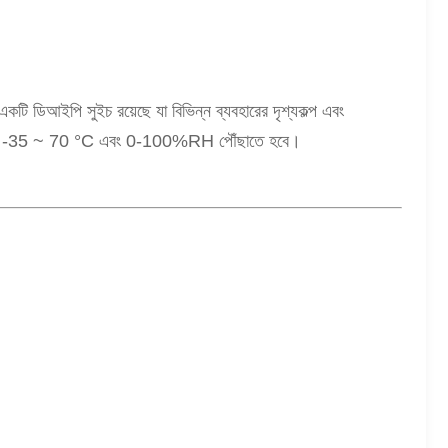
কটি ডিআইপি সুইচ রয়েছে যা বিভিন্ন ব্যবহারের দৃশ্যকল্প এবং
ং আর্দ্রতা -35 ~ 70 °C এবং 0-100%RH পৌঁছাতে হবে।