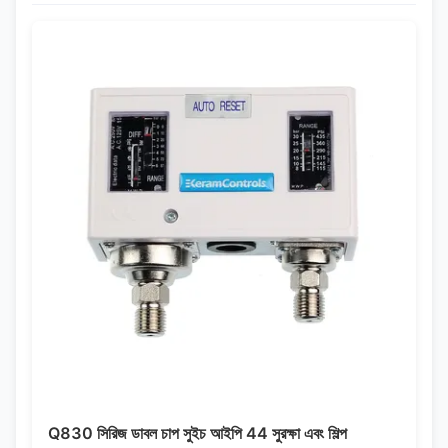
Q830 সিরিজ ডাবল চাপ সুইচ আইপি 44 সুরক্ষা এবং শিল্প