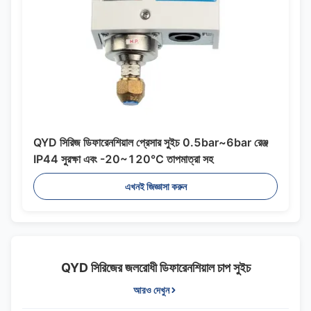
QYD সিরিজ ডিফারেনশিয়াল প্রেসার সুইচ 0.5bar~6bar রেঞ্জ
IP44 সুরক্ষা এবং -20~120℃ তাপমাত্রা সহ
এখনই জিজ্ঞাসা করুন
QYD সিরিজের জলরোধী ডিফারেনশিয়াল চাপ সুইচ
আরও দেখুন