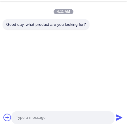
কেটিএস১৩০ তাপমাত্রা সেন্সর
4:11 AM
এখনই জিজ্ঞাসা করুন
Good day, what product are you looking for?
KTP110 সিরিজের তাপমাত্রা সেন্সর
আরও দেখুন