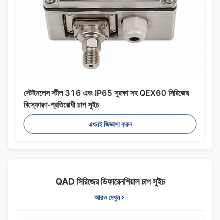
স্টেইনলেস স্টীল 316 এবং IP65 সুরক্ষা সহ QEX60 সিরিজের
বিস্ফোরণ-প্রতিরোধী চাপ সুইচ
এখনই জিজ্ঞাসা করুন
QAD সিরিজের ডিফারেনশিয়াল চাপ সুইচ
আরও দেখুন