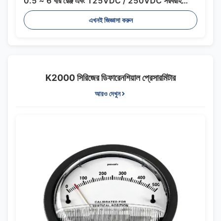
0.5 ~ 6 বার রেঞ্জ এবং 125VDC / 250VDC সরবরাহ
ভোল্টেজ
এখনই জিজ্ঞাসা করুন
K2000 সিরিজের ডিফারেনশিয়াল প্রেসারমিটার
আরও দেখুন