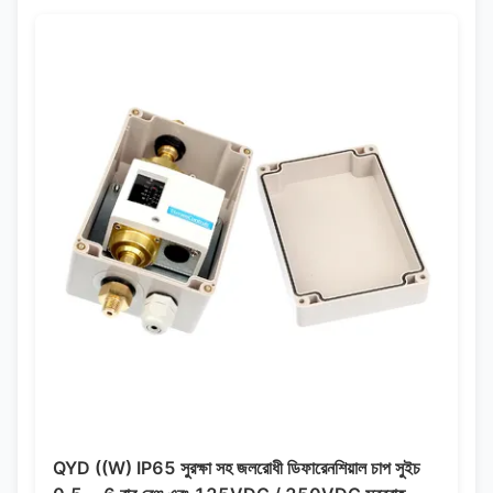
QYD ((W) IP65 সুরক্ষা সহ জলরোধী ডিফারেনশিয়াল চাপ সুইচ