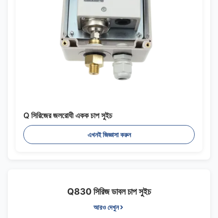
Q সিরিজের জলরোধী একক চাপ সুইচ
এখনই জিজ্ঞাসা করুন
Q830 সিরিজ ডাবল চাপ সুইচ
আরও দেখুন