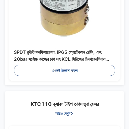
SPDT কন্টাক্ট কনফিগারেশন, IP65 প্রোটেকশন রেটিং, এবং
20bar সর্বোচ্চ কাজের চাপ সহ KCL সিরিজের ডিফারেনশিয়াল
প্রেসার সুইচ
এখনই জিজ্ঞাসা করুন
KTC110 ক্যাবল টাইপ তাপমাত্রা সেন্সর
আরও দেখুন