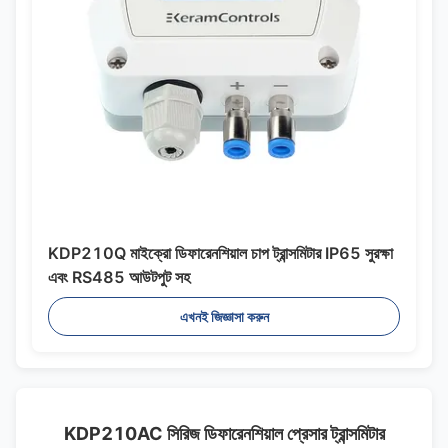
KDP210Q মাইক্রো ডিফারেনশিয়াল চাপ ট্রান্সমিটার IP65 সুরক্ষা
এবং RS485 আউটপুট সহ
এখনই জিজ্ঞাসা করুন
KDP210AC সিরিজ ডিফারেনশিয়াল প্রেসার ট্রান্সমিটার