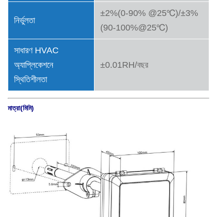
±2%(0-90% @25℃)/±3%
নির্ভুলতা
(90-100%@25℃)
সাধারণ HVAC
অ্যাপ্লিকেশনে
±0.01RH/বছর
স্থিতিশীলতা
মাত্রা(মিমি)