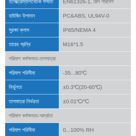
ইলেক্ট্রোম্যাগনেটিক সম্মতি
EN61326-1, শিল্প পরিবেশ
হাউজিং উপাদান
PC&ABS, UL94V-0
সুরক্ষা ক্লাস
IP65/NEMA 4
তারের গ্রন্থি
M16*1.5
পরিমাপ কর্মক্ষমতা-তাপমাত্রা
পরিমাপ পরিসীমা
-35...80℃
নির্ভুলতা
±0.3℃(20-60℃)
তাপমাত্রা নির্ভরতা
±0.01℃/℃
পরিমাপ কর্মক্ষমতা-আর্দ্রতা
পরিমাপ পরিসীমা
0...100% RH