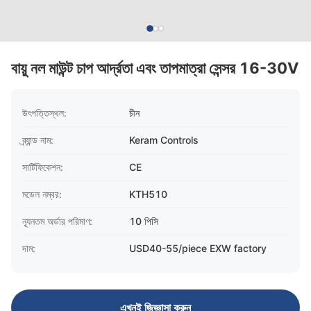
বায়ু নল মাউন্ট চাপ আর্দ্রতা এবং তাপমাত্রা সেন্সর 16-30V
উৎপত্তিস্থল:
চীন
ব্র্যান্ড নাম:
Keram Controls
সার্টিফিকেশন:
CE
মডেল নম্বর:
KTH510
ন্যূনতম অর্ডার পরিমাণ:
10 পিসি
দাম:
USD40-55/piece EXW factory
এখনই জিজ্ঞাসা করুন