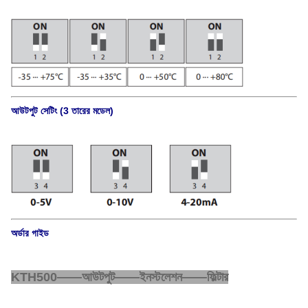
আউটপুট সেটিং (3 তারের মডেল)
অর্ডার গাইড
KTH500——আউটপুট——ইনস্টলেশন——ফিল্টার