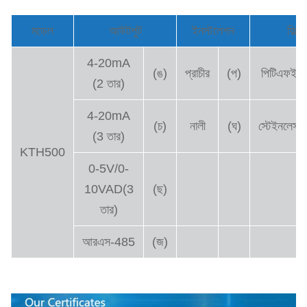
মডেল
আউটপুট
ইনস্টলেশন
ফিল্টা
4-20mA
(ঙ)
প্রাচীর
(প)
পিটিএফই
(2 তার)
4-20mA
(চ)
নালী
(ঘ)
স্টেইনলেস
(3 তার)
KTH500
0-5V/0-
10VAD(3
(ছ)
তার)
আরএস-485
(জ)