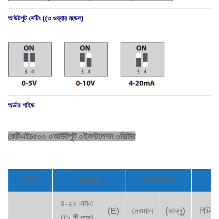
আউটপুট সেটিং ((৩ ওয়্যার মডেল)
অর্ডার গাইড
কেটিএইচ৫০০ ০আউটপুট ০ইনস্টলেশন ০ফিল্টার
মডেল
আউটপুট
ইনস্টলেশন
ফ
৪-২০ এমএ
(E)
দেওয়াল
(ডাব্লু)
পিটিএ
((২ টি তার)