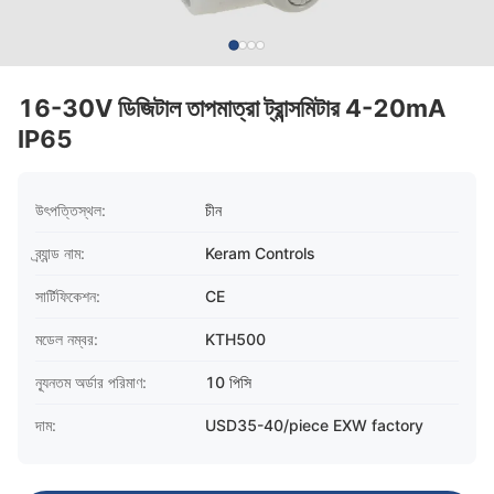
16-30V ডিজিটাল তাপমাত্রা ট্রান্সমিটার 4-20mA
IP65
উৎপত্তিস্থল:
চীন
ব্র্যান্ড নাম:
Keram Controls
সার্টিফিকেশন:
CE
মডেল নম্বর:
KTH500
ন্যূনতম অর্ডার পরিমাণ:
10 পিসি
দাম:
USD35-40/piece EXW factory