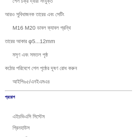
শেল চক্র দ্বারা সংযুক্ত
আরও সুবিধাজনক তারের এবং সেটিং
M16 M20 ডাবল ক্যাবল গ্রন্থি
তারের আকার φ5...12mm
মসৃণ এবং সমতল পৃষ্ঠ
কঠোর পরিবেশে শেল পৃষ্ঠের দূষণ রোধ করুন
আইপি৬৫/এনইএমএ৪
প্রয়োগ
এইচভিএসি সিস্টেম
গ্রিনহাউস