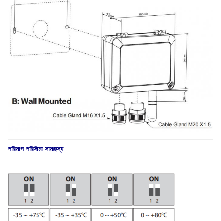
পরিমাপ পরিসীমা সামঞ্জস্য