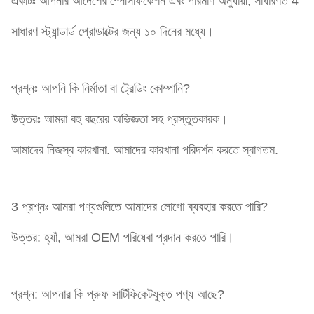
একটিঃ আপনার আদেশের স্পেসিফিকেশন এবং পরিমাণ অনুযায়ী, সাধারণত 4
সাধারণ স্ট্যান্ডার্ড প্রোডাক্টের জন্য ১০ দিনের মধ্যে।
প্রশ্নঃ আপনি কি নির্মাতা বা ট্রেডিং কোম্পানি?
উত্তরঃ আমরা বহু বছরের অভিজ্ঞতা সহ প্রস্তুতকারক।
আমাদের নিজস্ব কারখানা. আমাদের কারখানা পরিদর্শন করতে স্বাগতম.
3 প্রশ্নঃ আমরা পণ্যগুলিতে আমাদের লোগো ব্যবহার করতে পারি?
উত্তর: হ্যাঁ, আমরা OEM পরিষেবা প্রদান করতে পারি।
প্রশ্ন: আপনার কি প্রুফ সার্টিফিকেটযুক্ত পণ্য আছে?