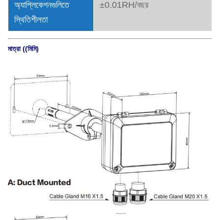
অ্যাপ্লিকেশনগুলিতে
±0.01RH/বছর
স্থিতিশীলতা
মাত্রা ((মিমি)