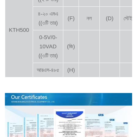
৪-২০ এমএ
(F)
নল
(D)
স্টেইন
((৩টি তার)
KTH500
0-5V/0-
10VAD
(জি)
((৩টি তার)
আরএস-৪৮৫
(H)