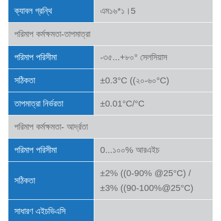
ক্যাবল গ্রন্থি
এম১৬*১।5
পরিমাপ কর্মক্ষমতা-তাপমাত্রা
পরিমাপ পরিসীমা
-৩৫...+৮০° সেলসিয়াস
সঠিকতা
±0.3°C ((২০-৬০°C)
তাপমাত্রা নির্ভরতা
±0.01°C/°C
পরিমাপ কর্মক্ষমতা- আর্দ্রতা
পরিমাপ পরিসীমা
0...১০০% আরএইচ
±2% ((0-90% @25°C) /
সঠিকতা
±3% ((90-100%@25°C)
সাধারণ এইচভিএসি