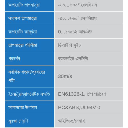
অপারেটিং তাপমাত্রা
-৩০...+৭০° সেলসিয়াস
সংরক্ষণ তাপমাত্রা
-৪০...+৬০° সেলসিয়াস
অপারেটিং আর্দ্রতা
0...১০০% আরএইচ
তাপমাত্রা পরিসীমা
ডিআইপি সুইচ
প্রদর্শন
ব্যাকলাইট এলসিডি
সর্বাধিক বাতাস/প্রবাহের
30m/s
গতি
ইলেক্ট্রোম্যাগনেটিক সম্মতি
EN61326-1, শিল্প পরিবেশ
আবাসনের উপাদান
PC&ABS,UL94V-0
সুরক্ষা শ্রেণি
আইপি৬৫/নেমা ৪