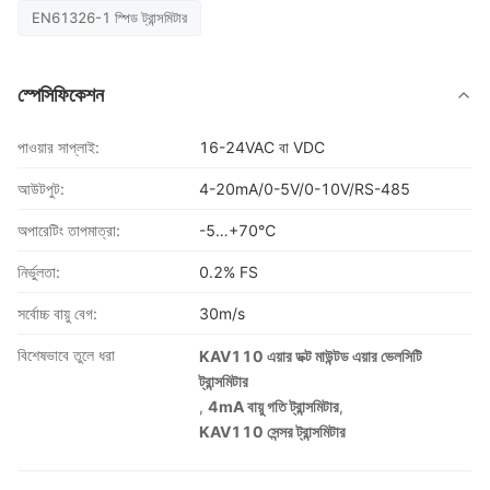
EN61326-1 স্পিড ট্রান্সমিটার
স্পেসিফিকেশন
পাওয়ার সাপ্লাই:
16-24VAC বা VDC
আউটপুট:
4-20mA/0-5V/0-10V/RS-485
অপারেটিং তাপমাত্রা:
-5…+70℃
নির্ভুলতা:
0.2% FS
সর্বোচ্চ বায়ু বেগ:
30m/s
বিশেষভাবে তুলে ধরা
KAV110 এয়ার ডক্ট মাউন্টড এয়ার ভেলসিটি
ট্রান্সমিটার
,
4mA বায়ু গতি ট্রান্সমিটার
,
KAV110 সেন্সর ট্রান্সমিটার