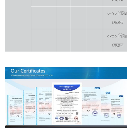
০-২০ মিটার/
সেকেন্ড
০-৩০ মিটার/
সেকেন্ড