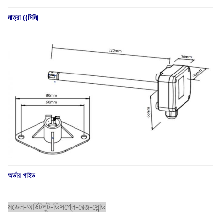
মাত্রা ((মিমি)
অর্ডার গাইড
মডেল-আউটপুট-ডিসপ্লে-রেঞ্জ-সোন্ড