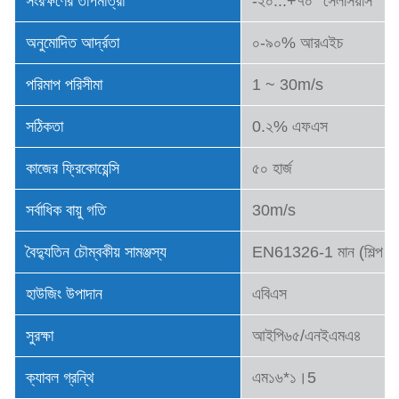
সংরক্ষণের তাপমাত্রা
-২০...+৭০° সেলসিয়াস
অনুমোদিত আর্দ্রতা
০-৯০% আরএইচ
পরিমাপ পরিসীমা
1 ~ 30m/s
সঠিকতা
0.২% এফএস
কাজের ফ্রিকোয়েন্সি
৫০ হার্জ
সর্বাধিক বায়ু গতি
30m/s
বৈদ্যুতিন চৌম্বকীয় সামঞ্জস্য
EN61326-1 মান (শিল্প পর
হাউজিং উপাদান
এবিএস
সুরক্ষা
আইপি৬৫/এনইএমএ৪
ক্যাবল গ্রন্থি
এম১৬*১।5