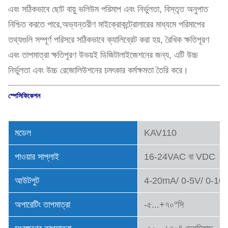
এবং সঠিকভাবে ছোট বায়ু ভলিউম পরিমাপ এবং নির্ভুলতা, বিস্তৃত অনুপাত
নিশ্চিত করতে পারে,অভ্যন্তরীণ মাইক্রোকন্ট্রোলারের মাধ্যমে পরিমাপের
তথ্যগুলি সম্পূর্ণ পরিসরে সঠিকভাবে ক্যালিব্রেট করা হয়, রৈখিক ক্ষতিপূরণ
এবং তাপমাত্রা ক্ষতিপূরণ উভয়ই ডিজিটালাইজেশনের জন্য, এটি উচ্চ
নির্ভুলতা এবং উচ্চ রেজোলিউশনের চমৎকার কর্মক্ষমতা তৈরি করে।
স্পেসিফিকেশন
মডেল
KAV110
পাওয়ার সাপ্লাই
16-24VAC বা VDC
আউটপুট
4-20mA/ 0-5V/ 0-10
অপারেটিং তাপমাত্রা
-৫...+৭০°সি