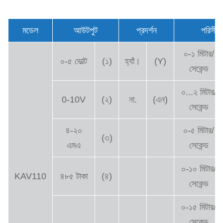
মডেল
আউটপুট
প্রদর্শন
পরিসীমা
০-১ মিটার/
০-৫ ভোল্ট
(১)
হ্যাঁ।
(Y)
সেকেন্ড
০...২ মিটার/
0-10V
(২)
না.
(এন)
সেকেন্ড
৪-২০
০-৫ মিটার/
(৩)
এমএ
সেকেন্ড
০-১০ মিটার/
KAV110
৪৮৫ টাকা
(৪)
সেকেন্ড
০-১৫ মিটার/
সেকেন্ড