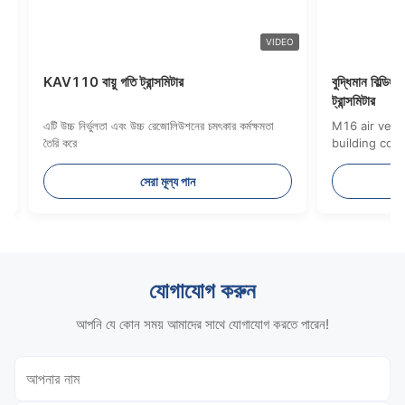
O
VIDEO
KAV110 বায়ু গতি ট্রান্সমিটার
বুদ্ধিমান বিল্ডি
ট্রান্সমিটার
এটি উচ্চ নির্ভুলতা এবং উচ্চ রেজোলিউশনের চমৎকার কর্মক্ষমতা
M16 air veloc
তৈরি করে
building con
wind speed t
response to 
সেরা মূল্য পান
accurate mea
When the se
16VDC/VAC～2
5V/0-10V/4-
output and t
linear relati
যোগাযোগ করুন
consistency 
good high. U
আপনি যে কোন সময় আমাদের সাথে যোগাযোগ করতে পারেন!