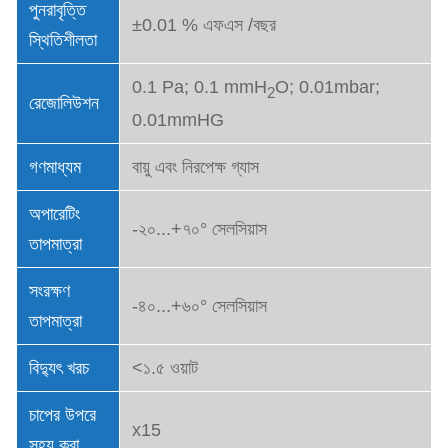
পুনরাবৃত্তি
±0.01 % এফএস /বছর
স্থিতিশীলতা
0.1 Pa; 0.1 mmH
O; 0.01mbar;
2
রেজোলিউশন
0.01mmHG
গণমাধ্যম
বায়ু এবং নিরপেক্ষ গ্যাস
অপারেটিং
-২০...+৭০° সেলসিয়াস
তাপমাত্রা
সংরক্ষণ
-৪০...+৬০° সেলসিয়াস
তাপমাত্রা
বিদ্যুৎ খরচ
<১.৫ ওয়াট
চাপের উপরে
x15
সহ্য করা