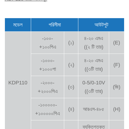
মডেল
পরিসীমা
আউটপুট
-১০০-
৪-২০ এমএ
(১)
(E)
+১০০পিএ
((২ টি তার)
-১০০০-
৪-২০ এমএ
(২)
(F)
+১০০০পা
((৩টি তার)
KDP110
-২০০০-
0-5/0-10V
(৩)
(জি)
+২০০০পিএ
((৩টি তার)
-১০০০০০-
(৪)
আরএস-৪৮৫
(H)
+১০০০০০পিএ
ব্যক্তিগতকৃত