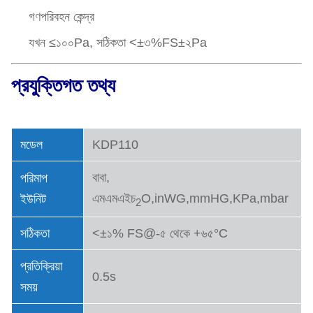
গণপরিবহন কেন্দ্র
যখন ≤১০০Pa, সঠিকতা <±৩%FS±২Pa
প্রযুক্তিগত তথ্য
মডেল
KDP110
বাবা,
পরিমাপ
এমএমএইচ
O,inWG,mmHG,KPa,mbar
ইউনিট
2
সঠিকতা
<±১% FS@-৫ থেকে +৬৫°C
প্রতিক্রিয়া
0.5s
সময়