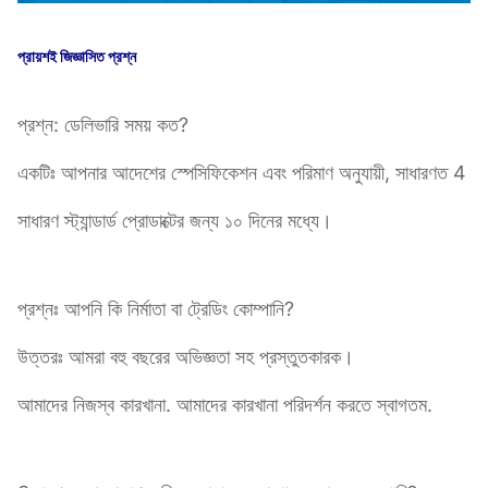
প্রায়শই জিজ্ঞাসিত প্রশ্ন
প্রশ্ন: ডেলিভারি সময় কত?
একটিঃ আপনার আদেশের স্পেসিফিকেশন এবং পরিমাণ অনুযায়ী, সাধারণত 4
সাধারণ স্ট্যান্ডার্ড প্রোডাক্টের জন্য ১০ দিনের মধ্যে।
প্রশ্নঃ আপনি কি নির্মাতা বা ট্রেডিং কোম্পানি?
উত্তরঃ আমরা বহু বছরের অভিজ্ঞতা সহ প্রস্তুতকারক।
আমাদের নিজস্ব কারখানা. আমাদের কারখানা পরিদর্শন করতে স্বাগতম.