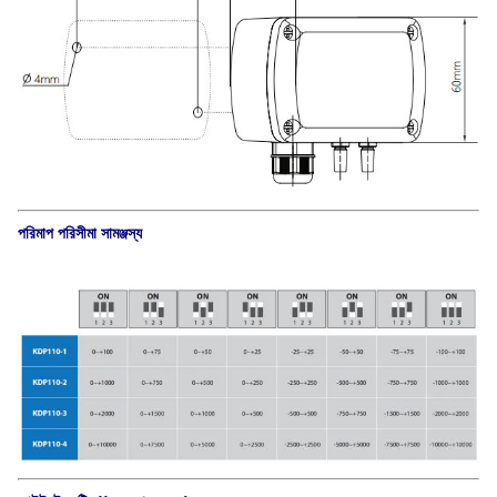
পরিমাপ পরিসীমা সামঞ্জস্য