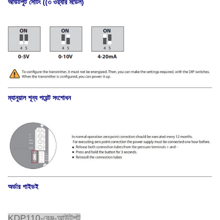
আউটপুট সেটিং ((৩ ওয়্যার মডেল)
ম্যানুয়াল শূন্য পয়েন্ট সংশোধন
অর্ডার গাইড
ই
KDP110-রেঞ্জ-আউটপুট