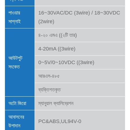
পাওয়ার
16~30VAC/DC (3wire) / 18~30VDC
সাপ্লাই
(2wire)
৪-২০ এমএ ((২টি তার)
4-20mA ((3wire)
আউটপুট
0~5V/0~10VDC ((3wire)
সংকেত
আরএস-৪৮৫
ব্যক্তিগতকৃত
অটো জিরো
ম্যানুয়াল ক্যালিব্রেশন
আবাসনের
PC&ABS,UL94V-0
উপাদান