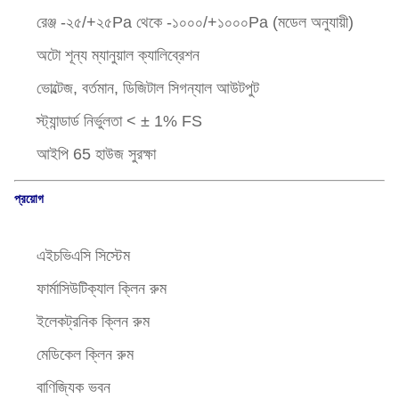
রেঞ্জ -২৫/+২৫Pa থেকে -১০০০/+১০০০Pa (মডেল অনুযায়ী)
অটো শূন্য ম্যানুয়াল ক্যালিব্রেশন
ভোল্টেজ, বর্তমান, ডিজিটাল সিগন্যাল আউটপুট
স্ট্যান্ডার্ড নির্ভুলতা < ± 1% FS
আইপি 65 হাউজ সুরক্ষা
প্রয়োগ
এইচভিএসি সিস্টেম
ফার্মাসিউটিক্যাল ক্লিন রুম
ইলেকট্রনিক ক্লিন রুম
মেডিকেল ক্লিন রুম
বাণিজ্যিক ভবন