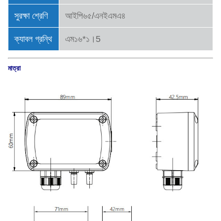
সুরক্ষা শ্রেণি
আইপি৬৫/এনইএমএ৪
ক্যাবল গ্রন্থি
এম১৬*১।5
মাত্রা