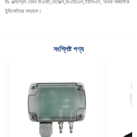
উঃ এক্সপ্রেস যেমন টিএনটি,ফেডেক্স,ডিএইচএল,ইউপিএস, অথবা লজিস্টিক
ইন্ডিকেটরের মাধ্যমে।
সংশ্লিষ্ট পণ্য