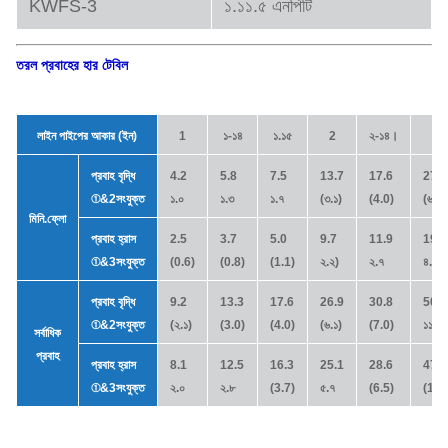
KWFS-3
১.১১.৫ এনপিটি
তরল প্রবাহের হার টেবিল
লাইন পাইপের আকার (ইন)
1
১-১৪
১.১৫
2
২-১৪।
3
প্রবাহ বৃদ্ধি
4.2
5.8
7.5
13.7
17.6
27.5
①
&
2সংযুক্ত
১.০
১.৩
১.৭
(৩.১)
(4.0)
(৬.২)
মিনি.ফ্লো
প্রবাহ হ্রাস
2.5
3.7
5.0
9.7
11.9
19
①
&
3সংযুক্ত
(0.6)
(0.8)
(1.1)
২.২)
২.৭
৪.৩)
প্রবাহ বৃদ্ধি
9.2
13.3
17.6
26.9
30.8
50.2
①
&
2সংযুক্ত
(২.১)
(3.0)
(4.0)
(৬.১)
(7.0)
১১.৪
সর্বাধিক
প্রবাহ
প্রবাহ হ্রাস
8.1
12.5
16.3
25.1
28.6
47.1
①
&
3সংযুক্ত
২.০
২.৮
(3.7)
৫.৭
(6.5)
(10.