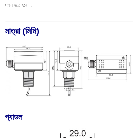
সমান হতে হবে।.
মাত্রা (মিমি)
প্যাডল