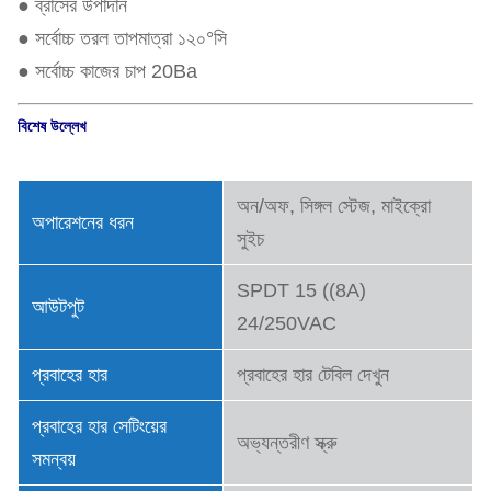
● ব্রাসের উপাদান
● সর্বোচ্চ তরল তাপমাত্রা ১২০°সি
● সর্বোচ্চ কাজের চাপ 20Ba
বিশেষ উল্লেখ
অন/অফ, সিঙ্গল স্টেজ, মাইক্রো
অপারেশনের ধরন
সুইচ
SPDT 15 ((8A)
আউটপুট
24/250VAC
প্রবাহের হার
প্রবাহের হার টেবিল দেখুন
প্রবাহের হার সেটিংয়ের
অভ্যন্তরীণ স্ক্রু
সমন্বয়