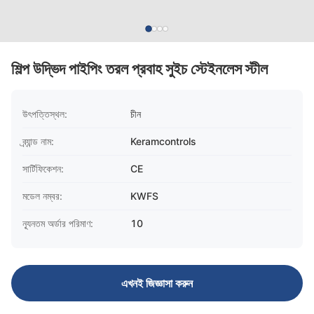
শিল্প উদ্ভিদ পাইপিং তরল প্রবাহ সুইচ স্টেইনলেস স্টীল
উৎপত্তিস্থল:
চীন
ব্র্যান্ড নাম:
Keramcontrols
সার্টিফিকেশন:
CE
মডেল নম্বর:
KWFS
ন্যূনতম অর্ডার পরিমাণ:
10
এখনই জিজ্ঞাসা করুন