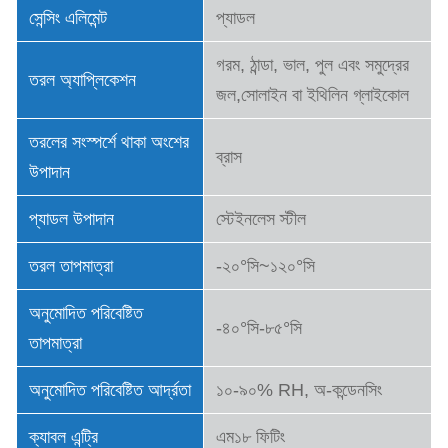
সেন্সিং এলিমেন্ট
প্যাডল
গরম, ঠান্ডা, ভাল, পুল এবং সমুদ্রের
তরল অ্যাপ্লিকেশন
জল,সোলাইন বা ইথিলিন গ্লাইকোল
তরলের সংস্পর্শে থাকা অংশের
ব্রাস
উপাদান
প্যাডল উপাদান
স্টেইনলেস স্টীল
তরল তাপমাত্রা
-২০°সি~১২০°সি
অনুমোদিত পরিবেষ্টিত
-৪০°সি-৮৫°সি
তাপমাত্রা
অনুমোদিত পরিবেষ্টিত আর্দ্রতা
১০-৯০% RH, অ-কন্ডেনসিং
ক্যাবল এন্ট্রি
এম১৮ ফিটিং