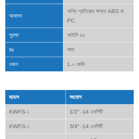
অগ্নি প্রতিরোধ ক্ষমতা ABS বা
আবাসন
PC
সুরক্ষা
আইপি ৬৫
রঙ
সাদা
ওজন
1.০ কেজি
মডেলের ধরন
মডেল
সংযোগ
KWFS-১
1/2" -14 এনপিটি
KWFS-২
3/4" -14 এনপিটি