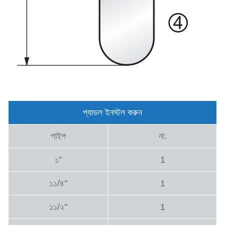
প্যাডল ইনস্টল করুন
পাইপ
না.
১"
1
১১/৪"
1
১১/২"
1